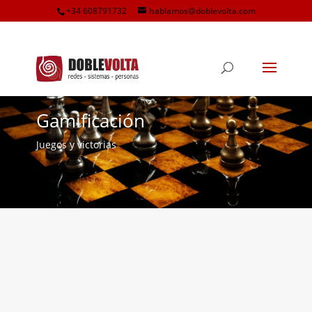
+34 608791732
hablamos@doblevolta.com
Gamificación
Juegos y victorias