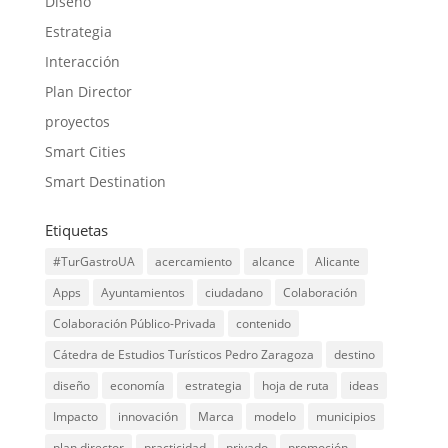
Diseño
Estrategia
Interacción
Plan Director
proyectos
Smart Cities
Smart Destination
Etiquetas
#TurGastroUA
acercamiento
alcance
Alicante
Apps
Ayuntamientos
ciudadano
Colaboración
Colaboración Público-Privada
contenido
Cátedra de Estudios Turísticos Pedro Zaragoza
destino
diseño
economía
estrategia
hoja de ruta
ideas
Impacto
innovación
Marca
modelo
municipios
plan director
practicidad
privado
promoción