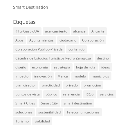
Smart Destination
Etiquetas
#TurGastroUA
acercamiento
alcance
Alicante
Apps
Ayuntamientos
ciudadano
Colaboración
Colaboración Público-Privada
contenido
Cátedra de Estudios Turísticos Pedro Zaragoza
destino
diseño
economía
estrategia
hoja de ruta
ideas
Impacto
innovación
Marca
modelo
municipios
plan director
practicidad
privado
promoción
puntos de vista
público
referencia
RRSS
servicios
Smart Cities
Smart City
smart destination
soluciones
sostenibilidad
Telecomunicaciones
Turismo
viabilidad