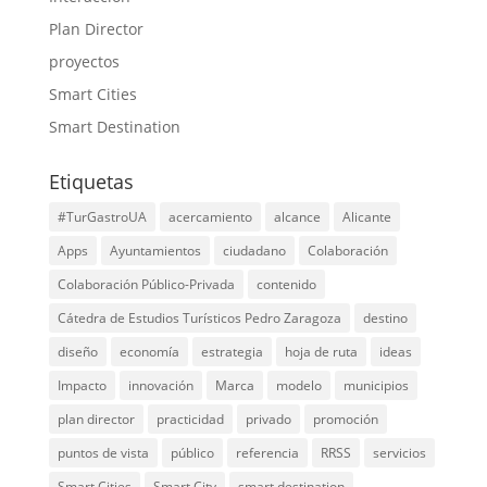
Plan Director
proyectos
Smart Cities
Smart Destination
Etiquetas
#TurGastroUA
acercamiento
alcance
Alicante
Apps
Ayuntamientos
ciudadano
Colaboración
Colaboración Público-Privada
contenido
Cátedra de Estudios Turísticos Pedro Zaragoza
destino
diseño
economía
estrategia
hoja de ruta
ideas
Impacto
innovación
Marca
modelo
municipios
plan director
practicidad
privado
promoción
puntos de vista
público
referencia
RRSS
servicios
Smart Cities
Smart City
smart destination