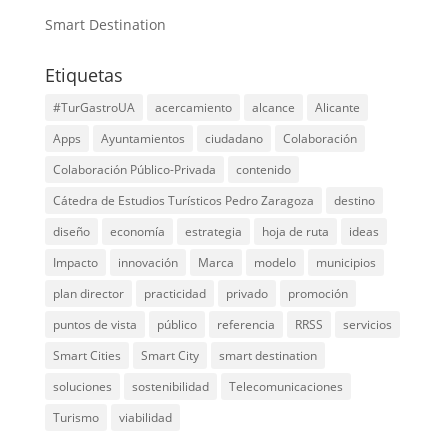
Smart Destination
Etiquetas
#TurGastroUA
acercamiento
alcance
Alicante
Apps
Ayuntamientos
ciudadano
Colaboración
Colaboración Público-Privada
contenido
Cátedra de Estudios Turísticos Pedro Zaragoza
destino
diseño
economía
estrategia
hoja de ruta
ideas
Impacto
innovación
Marca
modelo
municipios
plan director
practicidad
privado
promoción
puntos de vista
público
referencia
RRSS
servicios
Smart Cities
Smart City
smart destination
soluciones
sostenibilidad
Telecomunicaciones
Turismo
viabilidad