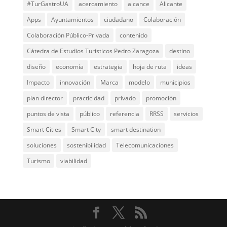
#TurGastroUA
acercamiento
alcance
Alicante
Apps
Ayuntamientos
ciudadano
Colaboración
Colaboración Público-Privada
contenido
Cátedra de Estudios Turísticos Pedro Zaragoza
destino
diseño
economía
estrategia
hoja de ruta
ideas
Impacto
innovación
Marca
modelo
municipios
plan director
practicidad
privado
promoción
puntos de vista
público
referencia
RRSS
servicios
Smart Cities
Smart City
smart destination
soluciones
sostenibilidad
Telecomunicaciones
Turismo
viabilidad