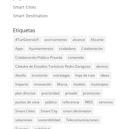
Smart Cities
Smart Destination
Etiquetas
#TurGastroUA
acercamiento
alcance
Alicante
Apps
Ayuntamientos
ciudadano
Colaboración
Colaboración Público-Privada
contenido
Cátedra de Estudios Turísticos Pedro Zaragoza
destino
diseño
economía
estrategia
hoja de ruta
ideas
Impacto
innovación
Marca
modelo
municipios
plan director
practicidad
privado
promoción
puntos de vista
público
referencia
RRSS
servicios
Smart Cities
Smart City
smart destination
soluciones
sostenibilidad
Telecomunicaciones
Turismo
viabilidad