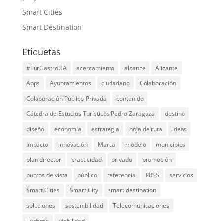
Smart Cities
Smart Destination
Etiquetas
#TurGastroUA
acercamiento
alcance
Alicante
Apps
Ayuntamientos
ciudadano
Colaboración
Colaboración Público-Privada
contenido
Cátedra de Estudios Turísticos Pedro Zaragoza
destino
diseño
economía
estrategia
hoja de ruta
ideas
Impacto
innovación
Marca
modelo
municipios
plan director
practicidad
privado
promoción
puntos de vista
público
referencia
RRSS
servicios
Smart Cities
Smart City
smart destination
soluciones
sostenibilidad
Telecomunicaciones
Turismo
viabilidad