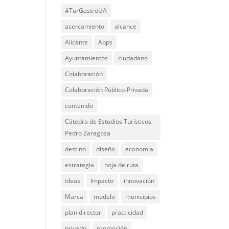
#TurGastroUA
acercamiento
alcance
Alicante
Apps
Ayuntamientos
ciudadano
Colaboración
Colaboración Público-Privada
contenido
Cátedra de Estudios Turísticos
Pedro Zaragoza
destino
diseño
economía
estrategia
hoja de ruta
ideas
Impacto
innovación
Marca
modelo
municipios
plan director
practicidad
privado
promoción