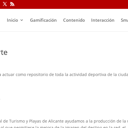
Inicio
Gamificación
Contenido
Interacción
Sma
rte
actuar como repositorio de toda la actividad deportiva de la ciud
e
l de Turismo y Playas de Alicante ayudamos a la producción de la
al que permitiese la mejora de la imagen del destino en la red, el