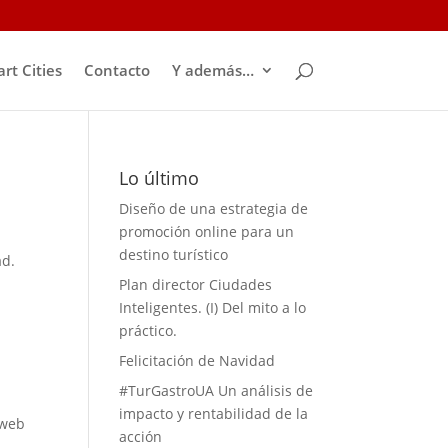
rt Cities
Contacto
Y además…
Lo último
Diseño de una estrategia de
promoción online para un
destino turístico
ad.
Plan director Ciudades
Inteligentes. (I) Del mito a lo
práctico.
Felicitación de Navidad
#TurGastroUA Un análisis de
impacto y rentabilidad de la
 web
acción