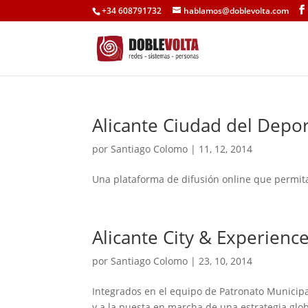
+34 608791732
hablamos@doblevolta.com
Alicante Ciudad del Depo
por
Santiago Colomo
|
11, 12, 2014
Una plataforma de difusión online que permita 
Alicante City & Experienc
por
Santiago Colomo
|
23, 10, 2014
Integrados en el equipo de Patronato Municipa
y a la puesta en marcha de una estrategia glob